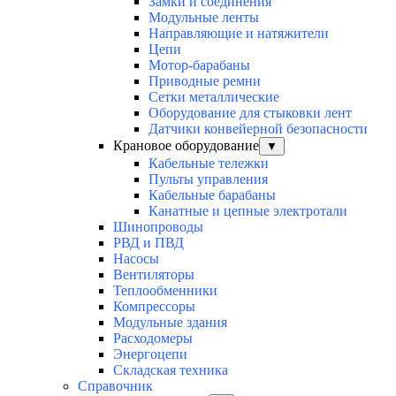
Замки и соединения
Модульные ленты
Направляющие и натяжители
Цепи
Мотор-барабаны
Приводные ремни
Сетки металлические
Оборудование для стыковки лент
Датчики конвейерной безопасности
Крановое оборудование
▼
Кабельные тележки
Пульты управления
Кабельные барабаны
Канатные и цепные электротали
Шинопроводы
РВД и ПВД
Насосы
Вентиляторы
Теплообменники
Компрессоры
Модульные здания
Расходомеры
Энергоцепи
Складская техника
Справочник