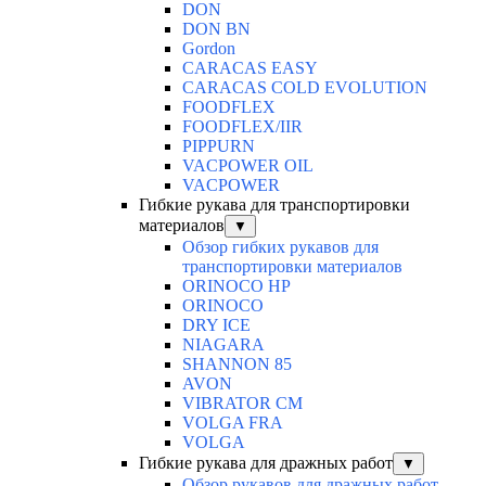
DON
DON BN
Gordon
CARACAS EASY
CARACAS COLD EVOLUTION
FOODFLEX
FOODFLEX/IIR
PIPPURN
VACPOWER OIL
VACPOWER
Гибкие рукава для транспортировки
материалов
▼
Обзор гибких рукавов для
транспортировки материалов
ORINOCO HP
ORINOCO
DRY ICE
NIAGARA
SHANNON 85
AVON
VIBRATOR CM
VOLGA FRA
VOLGA
Гибкие рукава для дражных работ
▼
Обзор рукавов для дражных работ