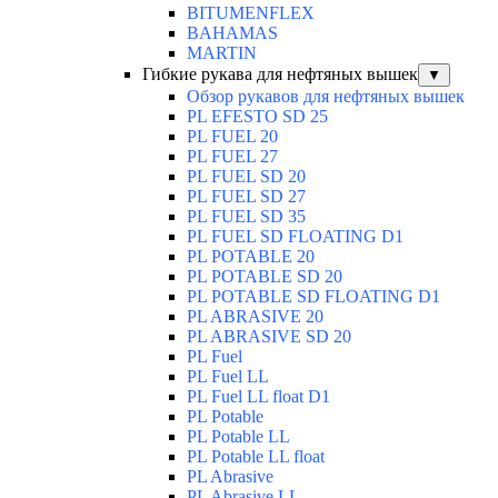
BITUMENFLEX
BAHAMAS
MARTIN
Гибкие рукава для нефтяных вышек
▼
Обзор рукавов для нефтяных вышек
PL EFESTO SD 25
PL FUEL 20
PL FUEL 27
PL FUEL SD 20
PL FUEL SD 27
PL FUEL SD 35
PL FUEL SD FLOATING D1
PL POTABLE 20
PL POTABLE SD 20
PL POTABLE SD FLOATING D1
PL ABRASIVE 20
PL ABRASIVE SD 20
PL Fuel
PL Fuel LL
PL Fuel LL float D1
PL Potable
PL Potable LL
PL Potable LL float
PL Abrasive
PL Abrasive LL