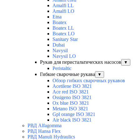
Amalfi LL
Amalfi LO
Etna
Boatex
Boatex LL
Boatex LO
Sanitary Star
Dubai
Navysil
Navysil LO
Рукав для перистальтических насосов
▼
Peristaltic
Гибкие сварочные рукава
▼
Обзор гибких сварочных рукавов
Acetilene ISO 3821
Ace red ISO 3821
Ossigeno ISO 3821
Ox blue ISO 3821
Metano ISO 3821
Gpl orange ISO 3821
Air black ISO 3821
РВД Alfagomma
РВД Hansa Flex
РВД Manuli Hydraulics