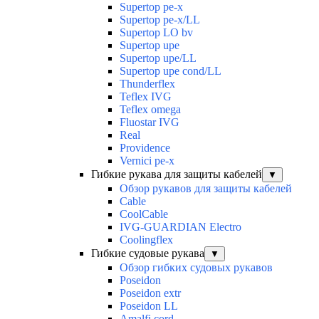
Supertop pe-x
Supertop pe-x/LL
Supertop LO bv
Supertop upe
Supertop upe/LL
Supertop upe cond/LL
Thunderflex
Teflex IVG
Teflex omega
Fluostar IVG
Real
Providence
Vernici pe-x
Гибкие рукава для защиты кабелей
▼
Обзор рукавов для защиты кабелей
Cable
CoolCable
IVG-GUARDIAN Electro
Coolingflex
Гибкие судовые рукава
▼
Обзор гибких судовых рукавов
Poseidon
Poseidon extr
Poseidon LL
Amalfi cord