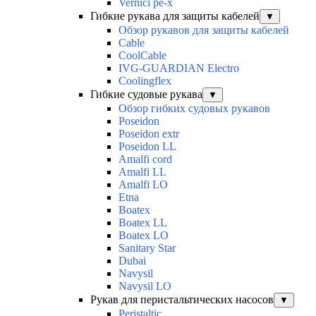
Vernici pe-x
Гибкие рукава для защиты кабелей
▼
Обзор рукавов для защиты кабелей
Cable
CoolCable
IVG-GUARDIAN Electro
Coolingflex
Гибкие судовые рукава
▼
Обзор гибких судовых рукавов
Poseidon
Poseidon extr
Poseidon LL
Amalfi cord
Amalfi LL
Amalfi LO
Etna
Boatex
Boatex LL
Boatex LO
Sanitary Star
Dubai
Navysil
Navysil LO
Рукав для перистальтических насосов
▼
Peristaltic