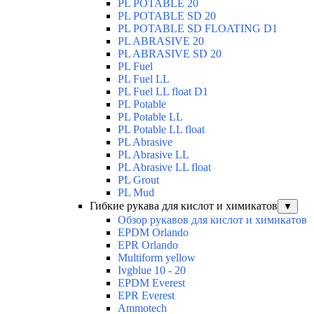
PL POTABLE 20
PL POTABLE SD 20
PL POTABLE SD FLOATING D1
PL ABRASIVE 20
PL ABRASIVE SD 20
PL Fuel
PL Fuel LL
PL Fuel LL float D1
PL Potable
PL Potable LL
PL Potable LL float
PL Abrasive
PL Abrasive LL
PL Abrasive LL float
PL Grout
PL Mud
Гибкие рукава для кислот и химикатов
▼
Обзор рукавов для кислот и химикатов
EPDM Orlando
EPR Orlando
Multiform yellow
Ivgblue 10 - 20
EPDM Everest
EPR Everest
Ammotech