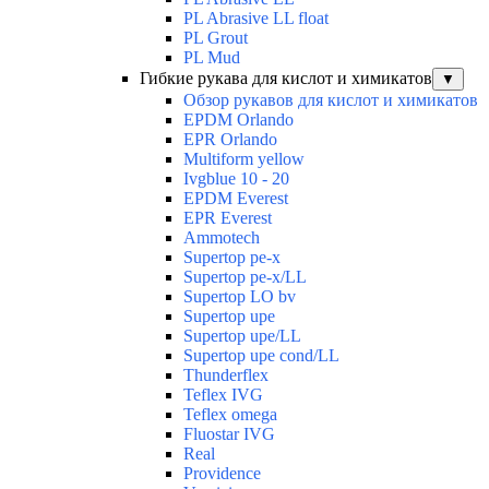
PL Abrasive LL float
PL Grout
PL Mud
Гибкие рукава для кислот и химикатов
▼
Обзор рукавов для кислот и химикатов
EPDM Orlando
EPR Orlando
Multiform yellow
Ivgblue 10 - 20
EPDM Everest
EPR Everest
Ammotech
Supertop pe-x
Supertop pe-x/LL
Supertop LO bv
Supertop upe
Supertop upe/LL
Supertop upe cond/LL
Thunderflex
Teflex IVG
Teflex omega
Fluostar IVG
Real
Providence