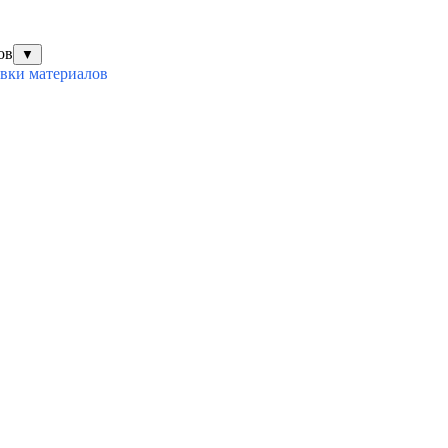
ов
▼
овки материалов