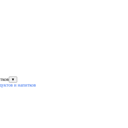
итков
▼
дуктов и напитков