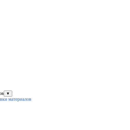
ов
▼
овки материалов