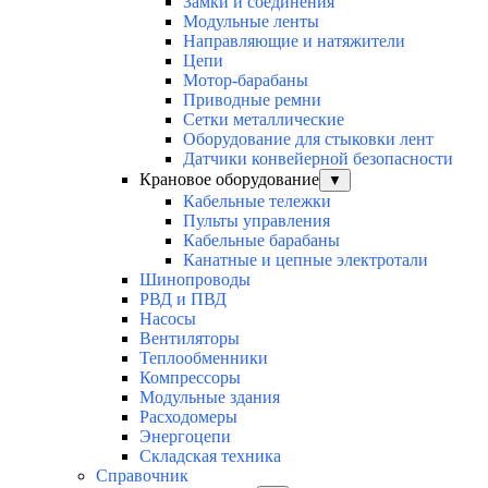
Замки и соединения
Модульные ленты
Направляющие и натяжители
Цепи
Мотор-барабаны
Приводные ремни
Сетки металлические
Оборудование для стыковки лент
Датчики конвейерной безопасности
Крановое оборудование
▼
Кабельные тележки
Пульты управления
Кабельные барабаны
Канатные и цепные электротали
Шинопроводы
РВД и ПВД
Насосы
Вентиляторы
Теплообменники
Компрессоры
Модульные здания
Расходомеры
Энергоцепи
Складская техника
Справочник