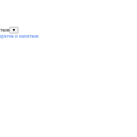
итков
▼
дуктов и напитков