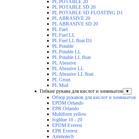
PL POTABLE 20
PL POTABLE SD 20
PL POTABLE SD FLOATING D1
PL ABRASIVE 20
PL ABRASIVE SD 20
PL Fuel
PL Fuel LL
PL Fuel LL float D1
PL Potable
PL Potable LL
PL Potable LL float
PL Abrasive
PL Abrasive LL
PL Abrasive LL float
PL Grout
PL Mud
Гибкие рукава для кислот и химикатов
▼
Обзор рукавов для кислот и химикатов
EPDM Orlando
EPR Orlando
Multiform yellow
Ivgblue 10 - 20
EPDM Everest
EPR Everest
Ammotech