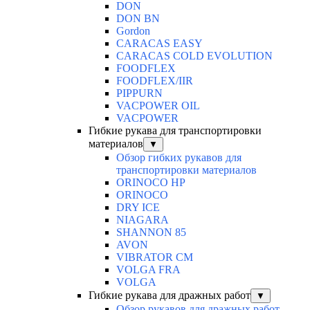
DON
DON BN
Gordon
CARACAS EASY
CARACAS COLD EVOLUTION
FOODFLEX
FOODFLEX/IIR
PIPPURN
VACPOWER OIL
VACPOWER
Гибкие рукава для транспортировки
материалов
▼
Обзор гибких рукавов для
транспортировки материалов
ORINOCO HP
ORINOCO
DRY ICE
NIAGARA
SHANNON 85
AVON
VIBRATOR CM
VOLGA FRA
VOLGA
Гибкие рукава для дражных работ
▼
Обзор рукавов для дражных работ