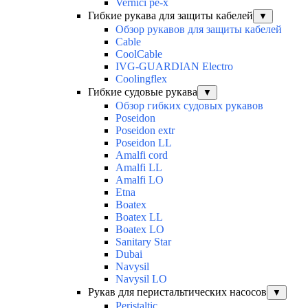
Vernici pe-x
Гибкие рукава для защиты кабелей
▼
Обзор рукавов для защиты кабелей
Cable
CoolCable
IVG-GUARDIAN Electro
Coolingflex
Гибкие судовые рукава
▼
Обзор гибких судовых рукавов
Poseidon
Poseidon extr
Poseidon LL
Amalfi cord
Amalfi LL
Amalfi LO
Etna
Boatex
Boatex LL
Boatex LO
Sanitary Star
Dubai
Navysil
Navysil LO
Рукав для перистальтических насосов
▼
Peristaltic