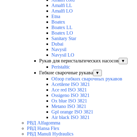
Amalfi LL
Amalfi LO
Etna
Boatex
Boatex LL
Boatex LO
Sanitary Star
Dubai
Navysil
Navysil LO
Рукав для перистальтических насосов
▼
Peristaltic
Гибкие сварочные рукава
▼
Обзор гибких сварочных рукавов
Acetilene ISO 3821
Ace red ISO 3821
Ossigeno ISO 3821
Ox blue ISO 3821
Metano ISO 3821
Gpl orange ISO 3821
Air black ISO 3821
РВД Alfagomma
РВД Hansa Flex
РВД Manuli Hydraulics