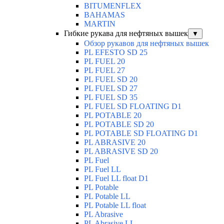
BITUMENFLEX
BAHAMAS
MARTIN
Гибкие рукава для нефтяных вышек
▼
Обзор рукавов для нефтяных вышек
PL EFESTO SD 25
PL FUEL 20
PL FUEL 27
PL FUEL SD 20
PL FUEL SD 27
PL FUEL SD 35
PL FUEL SD FLOATING D1
PL POTABLE 20
PL POTABLE SD 20
PL POTABLE SD FLOATING D1
PL ABRASIVE 20
PL ABRASIVE SD 20
PL Fuel
PL Fuel LL
PL Fuel LL float D1
PL Potable
PL Potable LL
PL Potable LL float
PL Abrasive
PL Abrasive LL