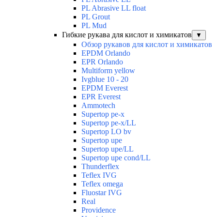
PL Abrasive LL float
PL Grout
PL Mud
Гибкие рукава для кислот и химикатов
▼
Обзор рукавов для кислот и химикатов
EPDM Orlando
EPR Orlando
Multiform yellow
Ivgblue 10 - 20
EPDM Everest
EPR Everest
Ammotech
Supertop pe-x
Supertop pe-x/LL
Supertop LO bv
Supertop upe
Supertop upe/LL
Supertop upe cond/LL
Thunderflex
Teflex IVG
Teflex omega
Fluostar IVG
Real
Providence