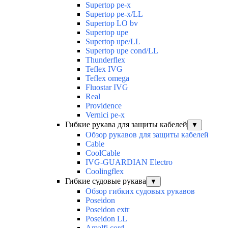
Supertop pe-x
Supertop pe-x/LL
Supertop LO bv
Supertop upe
Supertop upe/LL
Supertop upe cond/LL
Thunderflex
Teflex IVG
Teflex omega
Fluostar IVG
Real
Providence
Vernici pe-x
Гибкие рукава для защиты кабелей
▼
Обзор рукавов для защиты кабелей
Cable
CoolCable
IVG-GUARDIAN Electro
Coolingflex
Гибкие судовые рукава
▼
Обзор гибких судовых рукавов
Poseidon
Poseidon extr
Poseidon LL
Amalfi cord