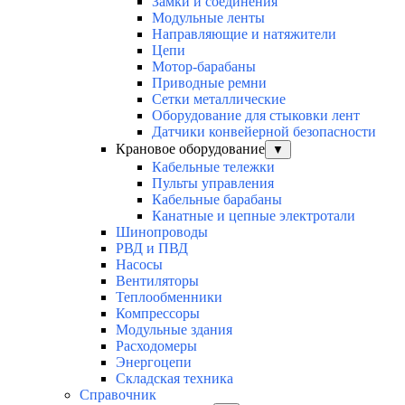
Замки и соединения
Модульные ленты
Направляющие и натяжители
Цепи
Мотор-барабаны
Приводные ремни
Сетки металлические
Оборудование для стыковки лент
Датчики конвейерной безопасности
Крановое оборудование
▼
Кабельные тележки
Пульты управления
Кабельные барабаны
Канатные и цепные электротали
Шинопроводы
РВД и ПВД
Насосы
Вентиляторы
Теплообменники
Компрессоры
Модульные здания
Расходомеры
Энергоцепи
Складская техника
Справочник