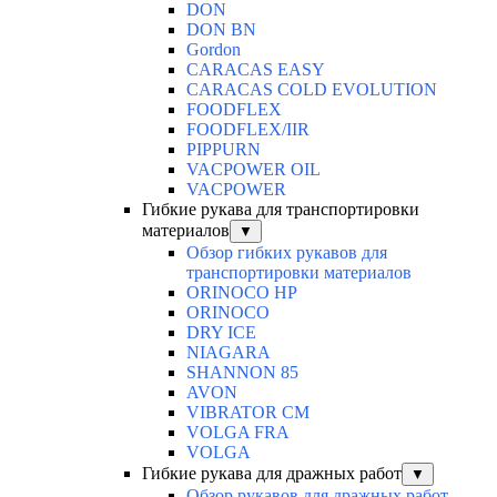
DON
DON BN
Gordon
CARACAS EASY
CARACAS COLD EVOLUTION
FOODFLEX
FOODFLEX/IIR
PIPPURN
VACPOWER OIL
VACPOWER
Гибкие рукава для транспортировки
материалов
▼
Обзор гибких рукавов для
транспортировки материалов
ORINOCO HP
ORINOCO
DRY ICE
NIAGARA
SHANNON 85
AVON
VIBRATOR CM
VOLGA FRA
VOLGA
Гибкие рукава для дражных работ
▼
Обзор рукавов для дражных работ