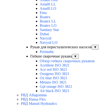
Amalfi LL
Amalfi LO
Etna
Boatex
Boatex LL
Boatex LO
Sanitary Star
Dubai
Navysil
Navysil LO
Рукав для перистальтических насосов
▼
Peristaltic
Гибкие сварочные рукава
▼
Обзор гибких сварочных рукавов
Acetilene ISO 3821
Ace red ISO 3821
Ossigeno ISO 3821
Ox blue ISO 3821
Metano ISO 3821
Gpl orange ISO 3821
Air black ISO 3821
РВД Alfagomma
РВД Hansa Flex
РВД Manuli Hydraulics