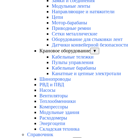
Замки и соединения
Модульные ленты
Направляющие и натяжители
Цепи
Мотор-барабаны
Приводные ремни
Сетки металлические
Оборудование для стыковки лент
Датчики конвейерной безопасности
Крановое оборудование
▼
Кабельные тележки
Пульты управления
Кабельные барабаны
Канатные и цепные электротали
Шинопроводы
РВД и ПВД
Насосы
Вентиляторы
Теплообменники
Компрессоры
Модульные здания
Расходомеры
Энергоцепи
Складская техника
Справочник