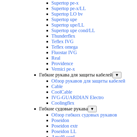
Supertop pe-x
Supertop pe-x/LL
Supertop LO bv
Supertop upe
Supertop upe/LL
Supertop upe cond/LL
Thunderflex
Teflex IVG
Teflex omega
Fluostar IVG
Real
Providence
Vernici pe-x
Гибкие рукава для защиты кабелей
▼
Обзор рукавов для защиты кабелей
Cable
CoolCable
IVG-GUARDIAN Electro
Coolingflex
Гибкие судовые рукава
▼
Обзор гибких судовых рукавов
Poseidon
Poseidon extr
Poseidon LL
Amalfi cord