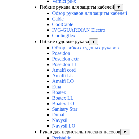
Vernici pe-x
Гибкие рукава для защиты кабелей
▼
Обзор рукавов для защиты кабелей
Cable
CoolCable
IVG-GUARDIAN Electro
Coolingflex
Гибкие судовые рукава
▼
Обзор гибких судовых рукавов
Poseidon
Poseidon extr
Poseidon LL
Amalfi cord
Amalfi LL
Amalfi LO
Etna
Boatex
Boatex LL
Boatex LO
Sanitary Star
Dubai
Navysil
Navysil LO
Рукав для перистальтических насосов
▼
Peristaltic