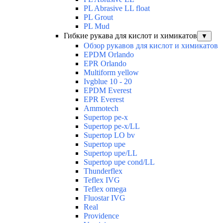
PL Abrasive LL float
PL Grout
PL Mud
Гибкие рукава для кислот и химикатов
▼
Обзор рукавов для кислот и химикатов
EPDM Orlando
EPR Orlando
Multiform yellow
Ivgblue 10 - 20
EPDM Everest
EPR Everest
Ammotech
Supertop pe-x
Supertop pe-x/LL
Supertop LO bv
Supertop upe
Supertop upe/LL
Supertop upe cond/LL
Thunderflex
Teflex IVG
Teflex omega
Fluostar IVG
Real
Providence