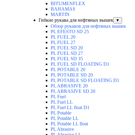
BITUMENFLEX
BAHAMAS
MARTIN
Гибкие рукава для нефтяных вышек
▼
Обзор рукавов для нефтяных вышек
PL EFESTO SD 25
PL FUEL 20
PL FUEL 27
PL FUEL SD 20
PL FUEL SD 27
PL FUEL SD 35
PL FUEL SD FLOATING D1
PL POTABLE 20
PL POTABLE SD 20
PL POTABLE SD FLOATING D1
PL ABRASIVE 20
PL ABRASIVE SD 20
PL Fuel
PL Fuel LL
PL Fuel LL float D1
PL Potable
PL Potable LL
PL Potable LL float
PL Abrasive
PL Abrasive LL