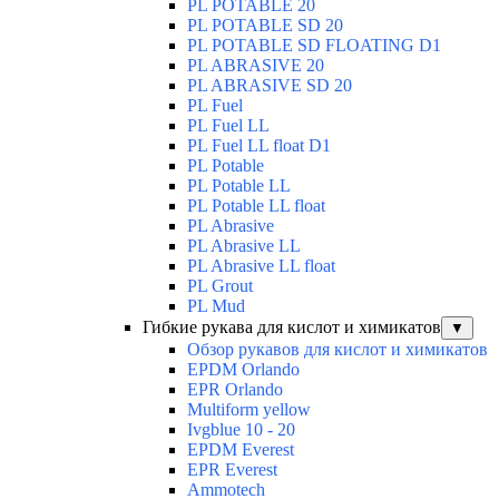
PL POTABLE 20
PL POTABLE SD 20
PL POTABLE SD FLOATING D1
PL ABRASIVE 20
PL ABRASIVE SD 20
PL Fuel
PL Fuel LL
PL Fuel LL float D1
PL Potable
PL Potable LL
PL Potable LL float
PL Abrasive
PL Abrasive LL
PL Abrasive LL float
PL Grout
PL Mud
Гибкие рукава для кислот и химикатов
▼
Обзор рукавов для кислот и химикатов
EPDM Orlando
EPR Orlando
Multiform yellow
Ivgblue 10 - 20
EPDM Everest
EPR Everest
Ammotech