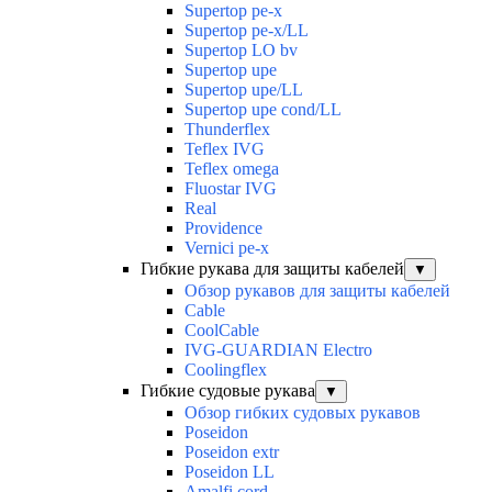
Supertop pe-x
Supertop pe-x/LL
Supertop LO bv
Supertop upe
Supertop upe/LL
Supertop upe cond/LL
Thunderflex
Teflex IVG
Teflex omega
Fluostar IVG
Real
Providence
Vernici pe-x
Гибкие рукава для защиты кабелей
▼
Обзор рукавов для защиты кабелей
Cable
CoolCable
IVG-GUARDIAN Electro
Coolingflex
Гибкие судовые рукава
▼
Обзор гибких судовых рукавов
Poseidon
Poseidon extr
Poseidon LL
Amalfi cord