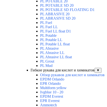
PL POTABLE 20
PL POTABLE SD 20
PL POTABLE SD FLOATING D1
PL ABRASIVE 20
PL ABRASIVE SD 20
PL Fuel
PL Fuel LL
PL Fuel LL float D1
PL Potable
PL Potable LL
PL Potable LL float
PL Abrasive
PL Abrasive LL
PL Abrasive LL float
PL Grout
PL Mud
Гибкие рукава для кислот и химикатов
▼
Обзор рукавов для кислот и химикатов
EPDM Orlando
EPR Orlando
Multiform yellow
Ivgblue 10 - 20
EPDM Everest
EPR Everest
Ammotech