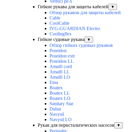
Vernici pe-x
Гибкие рукава для защиты кабелей
▼
Обзор рукавов для защиты кабелей
Cable
CoolCable
IVG-GUARDIAN Electro
Coolingflex
Гибкие судовые рукава
▼
Обзор гибких судовых рукавов
Poseidon
Poseidon extr
Poseidon LL
Amalfi cord
Amalfi LL
Amalfi LO
Etna
Boatex
Boatex LL
Boatex LO
Sanitary Star
Dubai
Navysil
Navysil LO
Рукав для перистальтических насосов
▼
Peristaltic