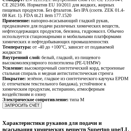
CE 2023/06. Норматив EU 10/2011 для жидких, жирных
пищевых продуктов. Без фталатов. Без IPA (соотв. ZEK 01.4-
08 Кат. 1). FDA tit.21 item 177.1520
Применение:
напорно-всасывающий гладкий рукав,
предназначен для подачи различных химических веществ,
нефтесодержащих продуктов, бензина, гидромасел. Обычно
используется стационарными и мобильными платформами
химических и нефтедобывающих промышленностях
Температура:
от -40 до +100°C, зависит от подаваемой
жидкости
Внутренний слой:
белый, гладкий, из пищевого
высокомолекулярного полиэтилена (PE-UHMW)
Усиление:
высокопрочный синтетический корд, встроенные
стальная спираль и медная антистатистическая стренга
Покрытие:
зелёное, гладкое из синтетического каучука EPDM
(с отпечатком текстильного бандажа), устойчивое к
химическим продуктам, истиранию, атмосферным
воздействиям и озону
Электрическое сопротивление:
типа М
ЗАПРОСИТЬ СЧЁТ
Характеристики р
укавов для подачи и
всасывания химических веществ Supertop upe/LL