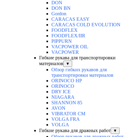
DON
DON BN
Gordon
CARACAS EASY
CARACAS COLD EVOLUTION
FOODFLEX
FOODFLEX/IIR
PIPPURN
VACPOWER OIL
VACPOWER
Гибкие рукава для транспортировки
материалов
▼
Обзор гибких рукавов для
транспортировки материалов
ORINOCO HP
ORINOCO
DRY ICE
NIAGARA
SHANNON 85
AVON
VIBRATOR CM
VOLGA FRA
VOLGA
Гибкие рукава для дражных работ
▼
Обзор рукавов для дражных работ