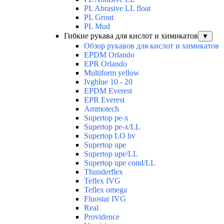
PL Abrasive LL float
PL Grout
PL Mud
Гибкие рукава для кислот и химикатов
▼
Обзор рукавов для кислот и химикатов
EPDM Orlando
EPR Orlando
Multiform yellow
Ivgblue 10 - 20
EPDM Everest
EPR Everest
Ammotech
Supertop pe-x
Supertop pe-x/LL
Supertop LO bv
Supertop upe
Supertop upe/LL
Supertop upe cond/LL
Thunderflex
Teflex IVG
Teflex omega
Fluostar IVG
Real
Providence