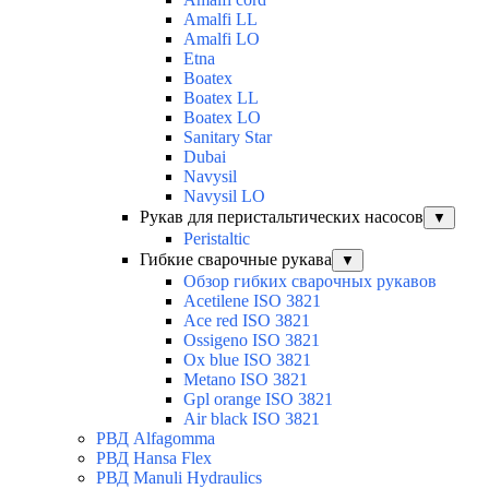
Amalfi LL
Amalfi LO
Etna
Boatex
Boatex LL
Boatex LO
Sanitary Star
Dubai
Navysil
Navysil LO
Рукав для перистальтических насосов
▼
Peristaltic
Гибкие сварочные рукава
▼
Обзор гибких сварочных рукавов
Acetilene ISO 3821
Ace red ISO 3821
Ossigeno ISO 3821
Ox blue ISO 3821
Metano ISO 3821
Gpl orange ISO 3821
Air black ISO 3821
РВД Alfagomma
РВД Hansa Flex
РВД Manuli Hydraulics