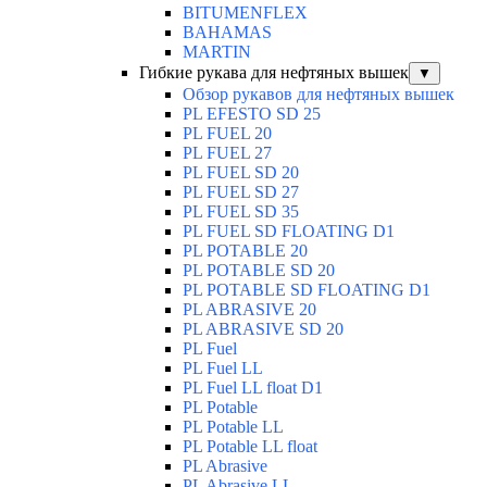
BITUMENFLEX
BAHAMAS
MARTIN
Гибкие рукава для нефтяных вышек
▼
Обзор рукавов для нефтяных вышек
PL EFESTO SD 25
PL FUEL 20
PL FUEL 27
PL FUEL SD 20
PL FUEL SD 27
PL FUEL SD 35
PL FUEL SD FLOATING D1
PL POTABLE 20
PL POTABLE SD 20
PL POTABLE SD FLOATING D1
PL ABRASIVE 20
PL ABRASIVE SD 20
PL Fuel
PL Fuel LL
PL Fuel LL float D1
PL Potable
PL Potable LL
PL Potable LL float
PL Abrasive
PL Abrasive LL